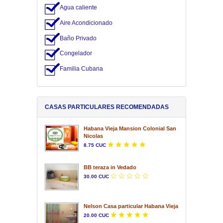
Agua caliente
Aire Acondicionado
Baño Privado
Congelador
Familia Cubana
CASAS PARTICULARES RECOMENDADAS
Habana Vieja Mansion Colonial San
Nicolas
8.75 CUC
BB teraza in Vedado
30.00 CUC
Nelson Casa particular Habana Vieja
20.00 CUC