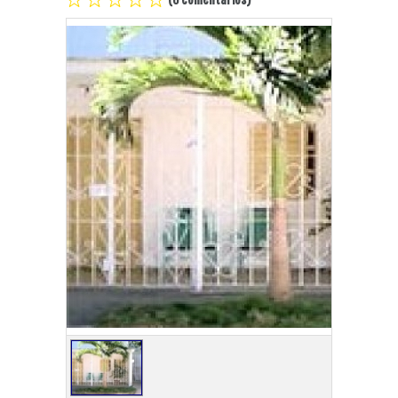
Playa Habana
Pinar del Río
Varadero
Cienfuegos
Trinidad
Otras Ciudades
Otros Servicios