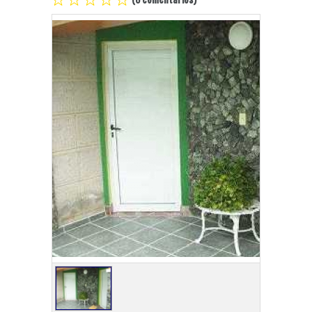
Playa Habana
Pinar del Río
Varadero
Cienfuegos
Trinidad
Otras Ciudades
Otros Servicios