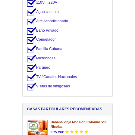
110V ~ 220V
Agua caliente
Aire Acondicionado
Baño Privado
Congelador
Familia Cubana
Microondas
Parqueo
TV / Canales Nacionales
Visitas de Amigos/as
CASAS PARTICULARES RECOMENDADAS
Habana Vieja Mansion Colonial San
Nicolas
8.75 CUC