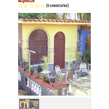
ALQUILER
(0 comentarios)
Playa Habana
Pinar del Río
Varadero
Cienfuegos
Trinidad
Otras Ciudades
Otros Servicios