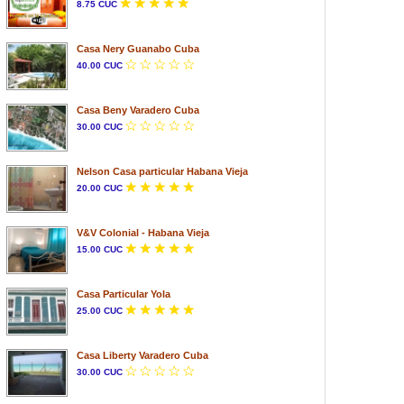
8.75 CUC
Casa Nery Guanabo Cuba
40.00 CUC
Casa Beny Varadero Cuba
30.00 CUC
Nelson Casa particular Habana Vieja
20.00 CUC
V&V Colonial - Habana Vieja
15.00 CUC
Casa Particular Yola
25.00 CUC
Casa Liberty Varadero Cuba
30.00 CUC