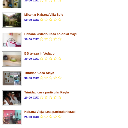
30.00 CUC
Miramar Habana Villa Sole
60.00 CUC
Habana Vedado Casa colonial Mayi
30.00 CUC
BB teraza in Vedado
30.00 CUC
Trinidad Casa Alayn
30.00 CUC
Trinidad casa particular Regla
20.00 CUC
Habana Vieja casa particular Israel
25.00 CUC