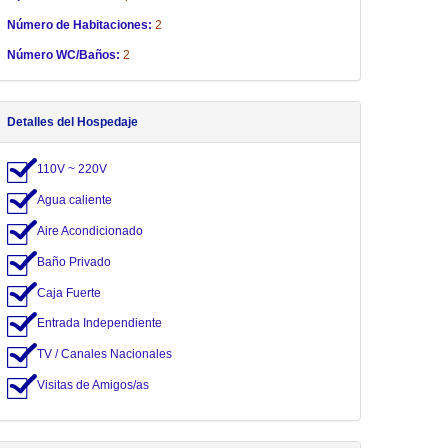
Número de Habitaciones:
2
Número WC/Baños:
2
Detalles del Hospedaje
110V ~ 220V
Agua caliente
Aire Acondicionado
Baño Privado
Caja Fuerte
Entrada Independiente
TV / Canales Nacionales
Visitas de Amigos/as