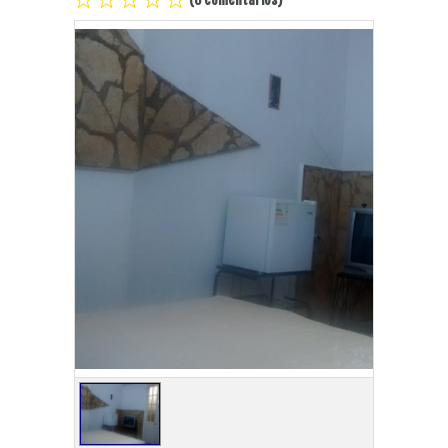
Playa Habana
Pinar del Río
Varadero
Cienfuegos
Trinidad
Otras Ciudades
Otros Servicios