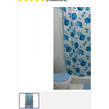
Playa Habana
Pinar del Río
Varadero
Cienfuegos
Trinidad
Otras Ciudades
Otros Servicios