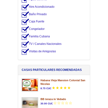
Aire Acondicionado
Baño Privado
Caja Fuerte
Congelador
Familia Cubana
TV / Canales Nacionales
Visitas de Amigos/as
CASAS PARTICULARES RECOMENDADAS
Habana Vieja Mansion Colonial San
Nicolas
8.75 CUC
BB teraza in Vedado
30.00 CUC