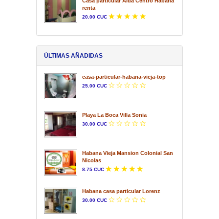
Casa particular Aida Centro Habana
renta
20.00 CUC
ÚLTIMAS AÑADIDAS
casa-particular-habana-vieja-top
25.00 CUC
Playa La Boca Villa Sonia
30.00 CUC
Habana Vieja Mansion Colonial San
Nicolas
8.75 CUC
Habana casa particular Lorenz
30.00 CUC