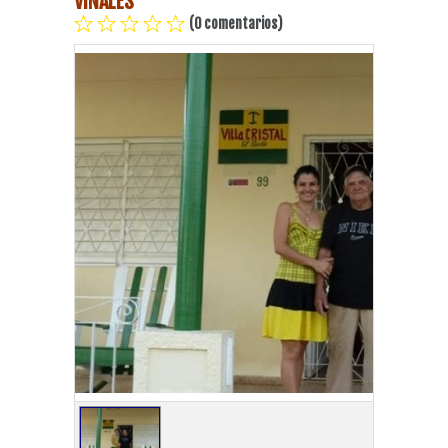
VIÑALES
(0 comentarios)
Playa Habana
Pinar del Río
Varadero
Cienfuegos
Trinidad
Otras Ciudades
Otros Servicios