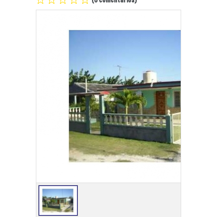
Playa Habana
Pinar del Río
Varadero
Cienfuegos
Trinidad
Otras Ciudades
Otros Servicios