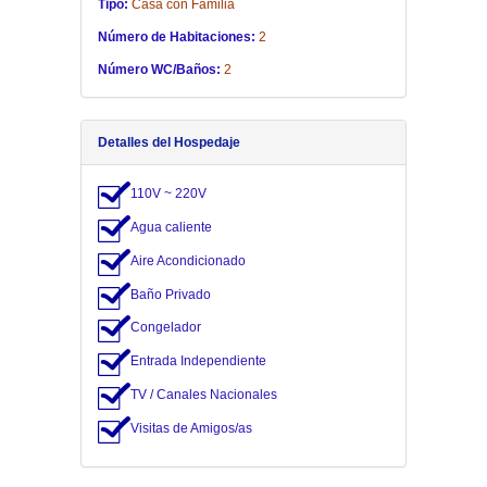
Tipo:
Casa con Familia
Número de Habitaciones:
2
Número WC/Baños:
2
Detalles del Hospedaje
110V ~ 220V
Agua caliente
Aire Acondicionado
Baño Privado
Congelador
Entrada Independiente
TV / Canales Nacionales
Visitas de Amigos/as