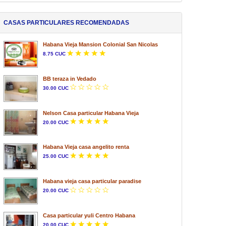
CASAS PARTICULARES RECOMENDADAS
Habana Vieja Mansion Colonial San Nicolas
8.75 CUC
BB teraza in Vedado
30.00 CUC
Nelson Casa particular Habana Vieja
20.00 CUC
Habana Vieja casa angelito renta
25.00 CUC
Habana vieja casa particular paradise
20.00 CUC
Casa particular yuli Centro Habana
20.00 CUC