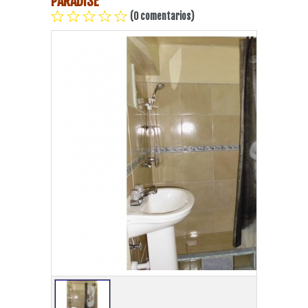
PARADISE
(0 comentarios)
Playa Habana
Pinar del Río
Varadero
Cienfuegos
Trinidad
Otras Ciudades
Otros Servicios