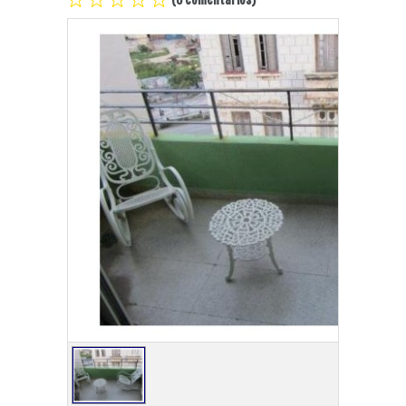
Playa Habana
Pinar del Río
Varadero
Cienfuegos
Trinidad
Otras Ciudades
Otros Servicios