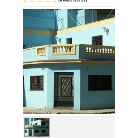
Playa Habana
Pinar del Río
Varadero
Cienfuegos
Trinidad
Otras Ciudades
Otros Servicios