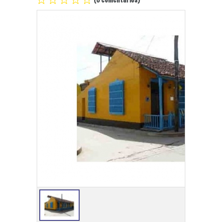
Playa Habana
Pinar del Río
Varadero
Cienfuegos
Trinidad
Otras Ciudades
Otros Servicios