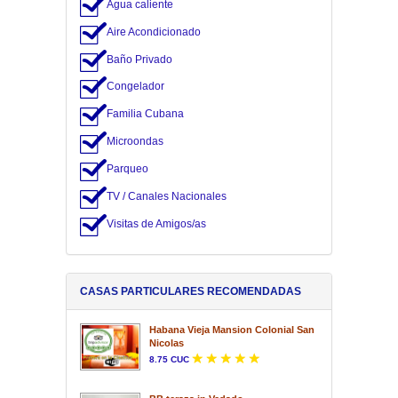
Agua caliente
Aire Acondicionado
Baño Privado
Congelador
Familia Cubana
Microondas
Parqueo
TV / Canales Nacionales
Visitas de Amigos/as
CASAS PARTICULARES RECOMENDADAS
Habana Vieja Mansion Colonial San
Nicolas
8.75 CUC