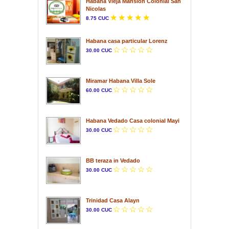
Habana Vieja Mansion Colonial San
Nicolas
8.75 CUC
Habana casa particular Lorenz
30.00 CUC
Miramar Habana Villa Sole
60.00 CUC
Habana Vedado Casa colonial Mayi
30.00 CUC
BB teraza in Vedado
30.00 CUC
Trinidad Casa Alayn
30.00 CUC