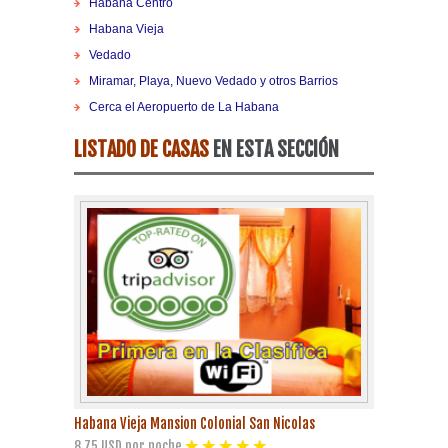
Habana Centro
Playa Habana
Habana Vieja
Vedado
Pinar del Río
Miramar, Playa, Nuevo Vedado y otros Barrios
Cerca el Aeropuerto de La Habana
Varadero
LISTADO DE CASAS
EN ESTA SECCIÓN
Cienfuegos
Trinidad
Otras Ciudades
Otros Servicios
Habana Vieja Mansion Colonial San Nicolas
8.75 USD por noche