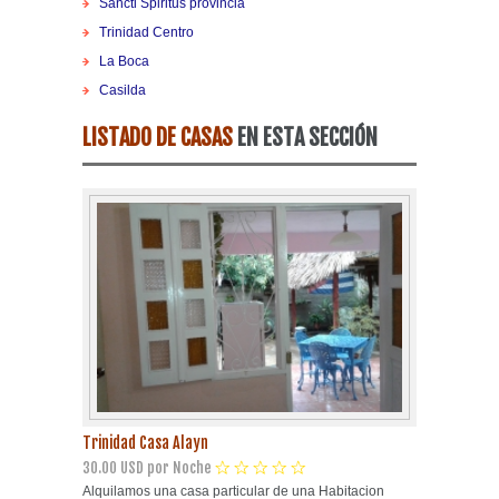
Sancti Spiritus provincia
Playa Habana
Trinidad Centro
La Boca
Pinar del Río
Casilda
LISTADO DE CASAS
EN ESTA SECCIÓN
Varadero
Cienfuegos
Trinidad
Otras Ciudades
Otros Servicios
Trinidad Casa Alayn
30.00 USD por Noche
Alquilamos una casa particular de una Habitacion