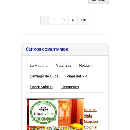
1
2
3
»
Fin
ÚLTIMOS COMENTARIOS
La Habana
Matanzas
Holguín
Santiago de Cuba
Pinar del Río
Sancti Spíritus
Cienfuegos
Habana
Vieja
Mansion
Colonial