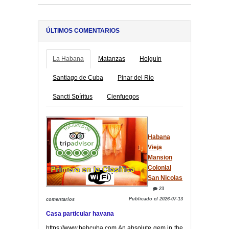
ÚLTIMOS COMENTARIOS
La Habana
Matanzas
Holguín
Santiago de Cuba
Pinar del Río
Sancti Spíritus
Cienfuegos
Habana
Vieja
Mansion
Colonial
San Nicolas
23
Publicado el 2026-07-13
comentarios
Casa particular havana
https://www.bebcuba.com An absolute gem in the