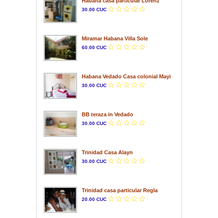
Habana casa particular Lorenz
30.00 CUC
Miramar Habana Villa Sole
60.00 CUC
Habana Vedado Casa colonial Mayi
30.00 CUC
BB teraza in Vedado
30.00 CUC
Trinidad Casa Alayn
30.00 CUC
Trinidad casa particular Regla
20.00 CUC