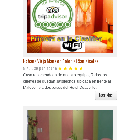
Playa Habana
Pinar del Río
Varadero
Cienfuegos
Habana Vieja Mansion Colonial San Nicolas
8.75 USD por noche
Trinidad
Casa recomendada de nuestro equipo, Todos los
clientes se quedan satisfechos, ubicada en frente al
Otras Ciudades
Malecon y a dos pasos del Hotel Deauville.
Leer Más
Otros Servicios