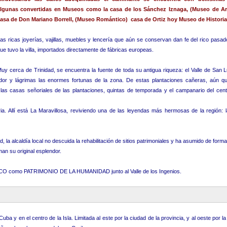
lgunas convertidas en Museos como la casa de los Sánchez Iznaga, (Museo de Arq
asa de Don Mariano Borrell, (Museo Romántico) casa de Ortiz hoy Museo de Historia,
as ricas joyerías, vajillas, muebles y lencería que aún se conservan dan fe del rico pas
ue tuvo la villa, importados directamente de fábricas europeas.
uy cerca de Trinidad, se encuentra la fuente de toda su antigua riqueza: el Valle de San 
dor y lágrimas las enormes fortunas de la zona. De estas plantaciones cañeras, aún q
e las casas señoriales de las plantaciones, quintas de temporada y el campanario del cen
ia. Allí está La Maravillosa, reviviendo una de las leyendas más hermosas de la región: l
 la alcaldía local no descuida la rehabilitación de sitios patrimoniales y ha asumido de forma
an su original esplendor.
NESCO como PATRIMONIO DE LA HUMANIDAD junto al Valle de los Ingenios.
Cuba y en el centro de la Isla. Limitada al este por la ciudad de la provincia, y al oeste por l