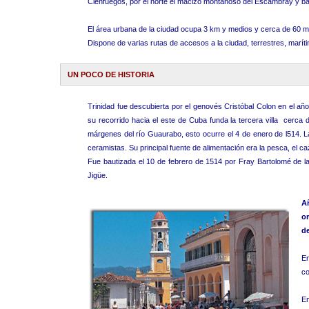
Cienfuegos, por el norte el macizo montañoso del Escambray y ba
El área urbana de la ciudad ocupa 3 km y medios y cerca de 60 mi
Dispone de varias rutas de accesos a la ciudad, terrestres, marí
UN POCO DE HISTORIA
Trinidad fue descubierta por el genovés Cristóbal Colon en el añ
su recorrido hacia el este de Cuba funda la tercera villa cerca 
márgenes del río Guaurabo, esto ocurre el 4 de enero de l514. L
ceramistas. Su principal fuente de alimentación era la pesca, el ca
Fue bautizada el 10 de febrero de 1514 por Fray Bartolomé de las
Jigüe.
A
or
de
En
co
En