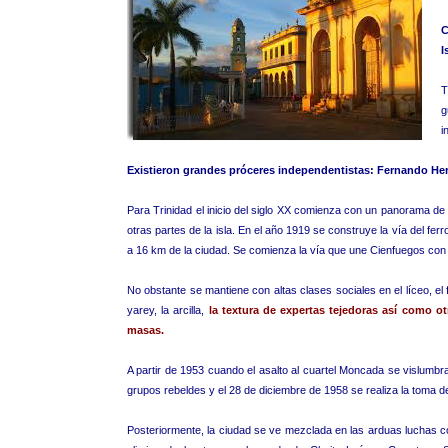
C
I
T
g
i
Existieron grandes próceres independentistas: Fernando Her
Para Trinidad el inicio del siglo XX comienza con un panorama d
otras partes de la isla. En el año 1919 se construye la vía del fe
a 16 km de la ciudad. Se comienza la vía que une Cienfuegos con T
No obstante se mantiene con altas clases sociales en el líceo, el f
yarey, la arcilla,
la textura de expertas tejedoras así como ot
masas.
A partir de 1953 cuando el asalto al cuartel Moncada se vislumbr
grupos rebeldes y el 28 de diciembre de 1958 se realiza la toma d
Posteriormente, la ciudad se ve mezclada en las arduas luchas co