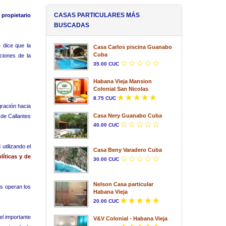
CASAS PARTICULARES MÁS
propietario
BUSCADAS
 dice que la
Casa Carlos piscina Guanabo
Cuba
ciones de la
35.00 CUC
Habana Vieja Mansion
Colonial San Nicolas
8.75 CUC
gración hacia
Casa Nery Guanabo Cuba
 de Callantes
40.00 CUC
utilizando el
Casa Beny Varadero Cuba
líticas y de
30.00 CUC
Nelson Casa particular
as operan los
Habana Vieja
20.00 CUC
el importante
V&V Colonial - Habana Vieja