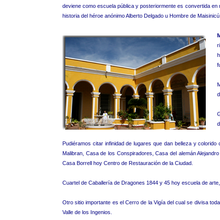
deviene como escuela pública y posteriormente es convertida en 
historia del héroe anónimo Alberto Delgado u Hombre de Maisinicú
r
h
f
M
d
G
d
Pudiéramos citar infinidad de lugares que dan belleza y colorido
Malibran, Casa de los Conspiradores, Casa del alemán Alejandr
Casa Borrell hoy Centro de Restauración de la Ciudad.
Cuartel de Caballería de Dragones 1844 y 45 hoy escuela de arte, ant
Otro sitio importante es el Cerro de la Vigía del cual se divisa tod
Valle de los Ingenios.