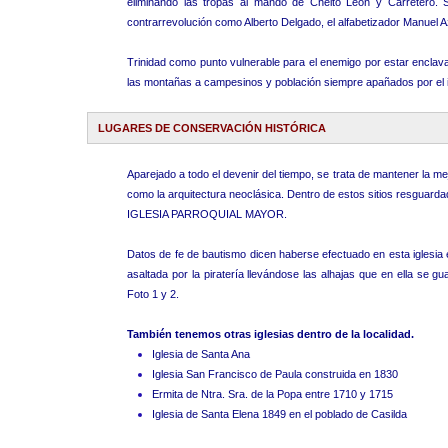
eliminando las tropas al mando de Cheito León y Carretero.
contrarrevolución como Alberto Delgado, el alfabetizador Manuel
Trinidad como punto vulnerable para el enemigo por estar enclava
las montañas a campesinos y población siempre apañados por el 
LUGARES DE CONSERVACIÓN HISTÓRICA
Aparejado a todo el devenir del tiempo, se trata de mantener la m
como la arquitectura neoclásica. Dentro de estos sitios resguard
IGLESIA PARROQUIAL MAYOR.
Datos de fe de bautismo dicen haberse efectuado en esta iglesia
asaltada por la piratería llevándose las alhajas que en ella se
Foto 1 y 2.
También tenemos otras iglesias dentro de la localidad.
Iglesia de Santa Ana
Iglesia San Francisco de Paula construida en 1830
Ermita de Ntra. Sra. de la Popa entre 1710 y 1715
Iglesia de Santa Elena 1849 en el poblado de Casilda