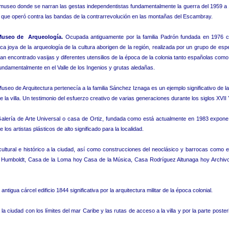
museo donde se narran las gestas independentistas fundamentalmente la guerra del 1959 a 
 que operó contra las bandas de la contrarrevolución en las montañas del Escambray.
Museo de Arqueología.
Ocupada antiguamente por la familia Padrón fundada en 1976
ica joya de la arqueología de la cultura aborigen de la región, realizada por un grupo de espe
an encontrado vasijas y diferentes utensilios de la época de la colonia tanto españolas com
undamentalmente en el Valle de los Ingenios y grutas aledañas.
useo de Arquitectura pertenecía a la familia Sánchez Iznaga es un ejemplo significativo de la
e la villa. Un testimonio del esfuerzo creativo de varias generaciones durante los siglos XVII 
alería de Arte Universal o casa de Ortiz, fundada como está actualmente en 1983 expone
e los artistas plásticos de alto significado para la localidad.
 cultural e histórico a la ciudad, así como construcciones del neoclásico y barrocas como 
o Humboldt, Casa de la Loma hoy Casa de la Música, Casa Rodríguez Altunaga hoy Archivo 
igua cárcel edificio 1844 significativa por la arquitectura militar de la época colonial.
a la ciudad con los límites del mar Caribe y las rutas de acceso a la villa y por la parte poste