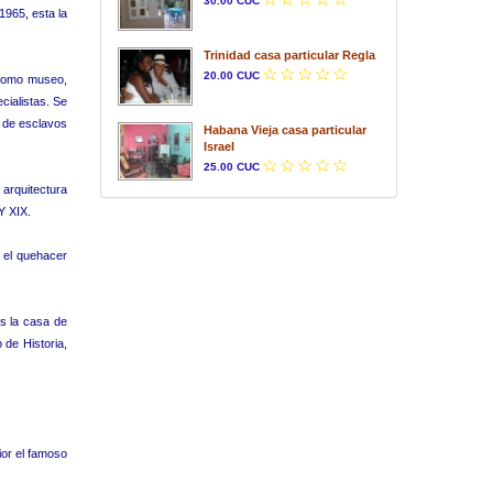
30.00 CUC
1965, esta la
Trinidad casa particular Regla
20.00 CUC
 como museo,
cialistas. Se
o de esclavos
Habana Vieja casa particular
Israel
25.00 CUC
 arquitectura
Y XIX.
 el quehacer
es la casa de
de Historia,
rior el famoso