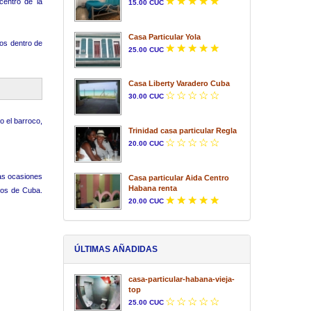
centro de la
15.00 CUC
Casa Particular Yola
dos dentro de
25.00 CUC
Casa Liberty Varadero Cuba
30.00 CUC
o el barroco,
Trinidad casa particular Regla
20.00 CUC
ras ocasiones
Casa particular Aida Centro
Habana renta
llos de Cuba.
20.00 CUC
ÚLTIMAS AÑADIDAS
casa-particular-habana-vieja-
top
25.00 CUC