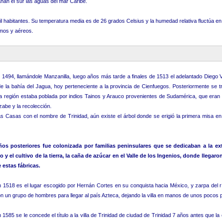
ñan el sur las aguas del mar Caribe.
l habitantes. Su temperatura media es de 26 grados Celsius y la humedad relativa fluctúa e
timos y aéreos.
o 1494, llamándole Manzanilla, luego años más tarde a finales de 1513 el adelantado Diego
de la bahía del Jagua, hoy perteneciente a la provincia de Cienfuegos. Posteriormente se t
a región estaba poblada por indios Tainos y Arauco provenientes de Sudamérica, que eran 
zabe y la recolección.
 Casas con el nombre de Trinidad, aún existe el árbol donde se erigió la primera misa en 
ños posteriores fue colonizada por familias peninsulares que se dedicaban a la ex
o y el cultivo de la tierra, la caña de azúcar en el Valle de los Ingenios, donde llegaron
 estas fábricas.
 1518 es el lugar escogido por Hernán Cortes en su conquista hacia México, y zarpa del 
n un grupo de hombres para llegar al país Azteca, dejando la villa en manos de unos pocos 
 1585 se le concede el título a la villa de Trinidad de ciudad de Trinidad 7 años antes que la