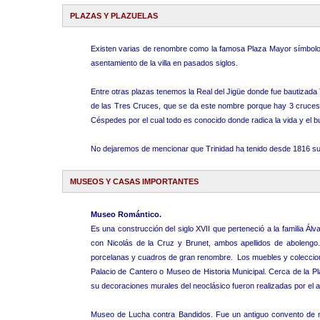
PLAZAS Y PLAZUELAS
Existen varias de renombre como la famosa Plaza Mayor símbolo d
asentamiento de la villa en pasados siglos.
Entre otras plazas tenemos la Real del Jigüe donde fue bautizada 
de las Tres Cruces, que se da este nombre porque hay 3 cruces si
Céspedes por el cual todo es conocido donde radica la vida y el bul
No dejaremos de mencionar que Trinidad ha tenido desde 1816 su
MUSEOS Y CASAS IMPORTANTES
Museo Romántico.
Es una construcción del siglo XVII que perteneció a la familia Ál
con Nicolás de la Cruz y Brunet, ambos apellidos de abolengo. C
porcelanas y cuadros de gran renombre. Los muebles y coleccione
Palacio de Cantero o Museo de Historia Municipal. Cerca de la Pl
su decoraciones murales del neoclásico fueron realizadas por el a
Museo de Lucha contra Bandidos. Fue un antiguo convento de monj