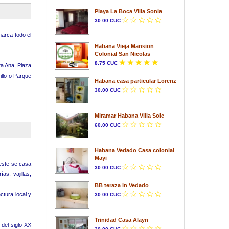
Playa La Boca Villa Sonia
30.00 CUC
marca todo el
Habana Vieja Mansion
Colonial San Nicolas
8.75 CUC
ta Ana, Plaza
illo o Parque
Habana casa particular Lorenz
30.00 CUC
Miramar Habana Villa Sole
60.00 CUC
Habana Vedado Casa colonial
Mayi
 este se casa
30.00 CUC
as, vajillas,
BB teraza in Vedado
ctura local y
30.00 CUC
Trinidad Casa Alayn
del siglo XX