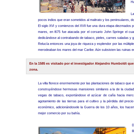
H
La
pocos indios que eran sometidos al maltrato y los peninsulares, do
El siglo XVI y comienzos del XVII fue una dura etapa diezmados p
mares, en l675 fue atacada por el corsario John Springe el cu
dedicándose al contrabando de tabaco, pieles, carnes saladas y g
Relucía entonces una joya de riqueza y esplendor por las múltipl
merodeaban los mares del mar Caribe. Aún subsisten las ruinas en 
En la 1585 es visitado por el investigador Alejandro Humboldt que 
zona.
La villa florece enormemente por las plantaciones de tabaco que es
construyéndose hermosas mansiones similares a la de la ciudad
vegas de tabaco, exportándose el azúcar de caña hacia mercad
agotamiento de las tierras para el cultivo y la pérdida del prec
económico, adicionándosele la Guerra de los 10 años, los hacen
mejor comercio por su bahía.
D
R