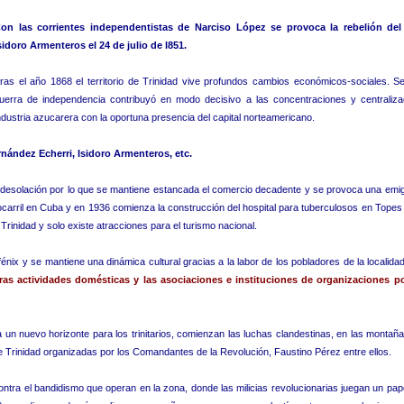
on las corrientes independentistas de Narciso López se provoca la rebelión del 
sidoro Armenteros el 24 de julio de l851.
ras el año 1868 el territorio de Trinidad vive profundos cambios económicos-sociales. Se
uerra de independencia contribuyó en modo decisivo a las concentraciones y centraliza
ndustria azucarera con la oportuna presencia del capital norteamericano.
nández Echerri, Isidoro Armenteros, etc.
e desolación por lo que se mantiene estancada el comercio decadente y se provoca una emi
rrocarril en Cuba y en 1936 comienza la construcción del hospital para tuberculosos en Topes
rinidad y solo existe atracciones para el turismo nacional.
énix y se mantiene una dinámica cultural gracias a la labor de los pobladores de la localidad 
ras actividades domésticas y las asociaciones e instituciones de organizaciones po
a un nuevo horizonte para los trinitarios, comienzan las luchas clandestinas, en las montañ
e Trinidad organizadas por los Comandantes de la Revolución, Faustino Pérez entre ellos.
ntra el bandidismo que operan en la zona, donde las milicias revolucionarias juegan un pap