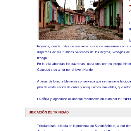
a
c
L
q
M
Ingenios, donde miles de esclavos africanos amasaron con su
dispersos de las rústicas viviendas de los negros, vestigios d
Iznaga.
En la villa abundan las cavernas, cada una con su propia histor
Caucubú y su amor por el joven Narido.
A pesar de lo increíblemente conservada que se mantiene la ciudad,
plan de restauración de calles y antiquísimos inmuebles, que retom
La añeja y legendaria ciudad fue reconocida en 1988 por la U
UBICACIÓN DE TRINIDAD
Trinidad está ubicada en la provincia de Sancti Spíritus, al sur de 