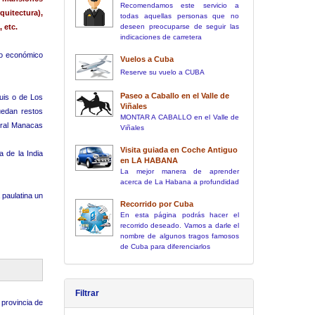
Recomendamos este servicio a
uitectura),
todas aquellas personas que no
 etc.
deseen preocuparse de seguir las
indicaciones de carretera
ado económico
Vuelos a Cuba
Reserve su vuelo a CUBA
Paseo a Caballo en el Valle de
Luis o de Los
Viñales
uedan restos
MONTAR A CABALLO en el Valle de
tral Manacas
Viñales
Visita guiada en Coche Antiguo
a de la India
en LA HABANA
La mejor manera de aprender
acerca de La Habana a profundidad
 paulatina un
Recorrido por Cuba
En esta página podrás hacer el
recorrido deseado. Vamos a darle el
nombre de algunos tragos famosos
de Cuba para diferenciarlos
Filtrar
a provincia de