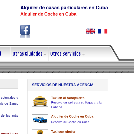
Alquiler de casas particulares en Cuba
Alquiler de Coche en Cuba
d
Otras Ciudades
Otros Servicios
SERVICIOS DE NUESTRA AGENCIA
coloniales y
Taxi en el Aeropuerto
Reserve un taxi para su llegada a la
cia de Sancti
Habana
 de las más
Alquiler de Coche en Cuba
Reserve su Coche en Cuba
Taxi con chofer
s mansiones