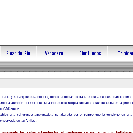
Pinar del Río
Varadero
Cienfuegos
Trinida
terable y su arquitectura colonial, donde al doblar de cada esquina se destacan casonas 
ndo la atención del visitante. Una indiscutible reliquia ubicada al sur de Cuba en la provin
ego Velázquez.
xhibe una coherencia ambientalista no alterada por el tiempo que la
convierte en una
onservada de las Antillas.
Atravesando las calles adoquinadas el caminante se encuentra con bellísima