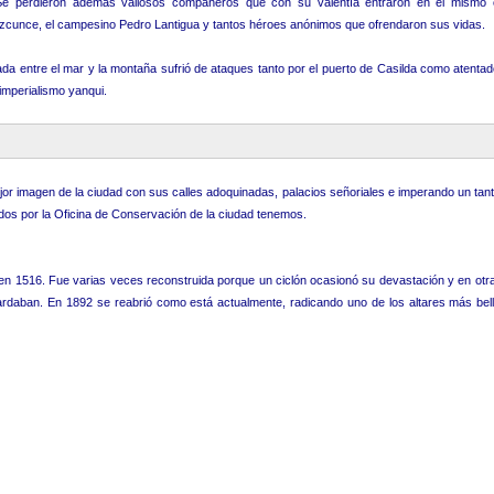
 Se perdieron además valiosos compañeros que con su valentía entraron en el mismo 
 Azcunce, el campesino Pedro Lantigua y tantos héroes anónimos que ofrendaron sus vidas.
da entre el mar y la montaña sufrió de ataques tanto por el puerto de Casilda como atenta
imperialismo yanqui.
ejor imagen de la ciudad con sus calles adoquinadas, palacios señoriales e imperando un tant
ados por la Oficina de Conservación de la ciudad tenemos.
 en 1516. Fue varias veces reconstruida porque un ciclón ocasionó su devastación y en ot
 guardaban. En 1892 se reabrió como está actualmente, radicando uno de los altares más be