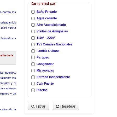
Características:
Baño Privado
a barata, los
Agua caliente
erodeaban los
Aire Acondicionado
s 1654 y1642
Visitas de Amigos/as
110V ~ 220V
 y holandesas
TV / Canales Nacionales
Familia Cubana
afía de la
Parqueo
Congelador
Microondas
los Ingenios,
Entrada Independiente
talmente las
ntrales y el
Caja Fuerte
estancamiento
Piscina
írgenes y un
Filtrar
Resetear
a idea de la