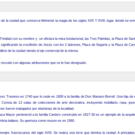
e la ciudad que conserva fielmente la magia de los siglos XVII Y XVIII, lugar donde se en
Trinidad con su nombre y se oficiara la misa fundacional, las Tres Palmitas, la Plaza de San
gnificando la crucifixión de Jesús con los 2 ladrones, Plaza de Segarte y la Plaza de Carr
licio de la ciudad siendo el eje comercial de la misma.
 escudo con algunas atribuciones que se le han designado.
varez Travieso en 1740 que lo cede en 1808 a la familia de Don Mariano Borrell. Una hija de
onsta de 13 salas de colecciones de arte decorativa, incluyendo mobiliario, ropa, joyerí
s fueron trabajados por ebanistas de la localidad.
aza Mayor perteneció a la familia Cantero construido en 1827-30 es un ejemplo de la arquite
rtista italiano. Su apertura como museo es en 1980.
es franciscanos del siglo XVIII. Se realza una torre que domina la ciudad. A principios 