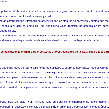
abana.
 población de la ciudad se enroló entre esclavos negros africanos que eran la mano de obr
nde se formó una étnica de mulatos y criollos.
or las enfermedades y tratando de sobrevivir por los ataques de corsarios y piratas que m
al asaltó la ciudad, así como en 1702 por Carlos Gant. También fue atacada en los año
anado en pie.
es actividades que se desarrollaban por el contrabando y las banderas inglesas, francesas
el fuerte de la Vigía desde donde se avizoraban los barcos que llegaban a la bahía.
se asienta en la ciudad para efectuar sus investigaciones de la naturaleza y la topogr
 sustituida luego por el incremento de los centrales azucareros que ocupan todo el Valle de 
 como son la casa de Guáimaro, Guachinango, Manaca Iznaga, etc. En 1804 se elimina to
os europeos, paulatinamente con la discriminada tala de árboles para mantener los ce
io en el mercado internacional del azúcar, que es sustituida, por la remolacha cae en un 
dados trasladan sus posesiones hacia la provincia de Cienfuegos donde existen tierras v
esde inicio del siglo XVIII Trinidad tiene un sentimiento emergente de nacionalismo, l
evolución Francesa y el ejemplo de Simón Bolívar alimentan el espíritu libertario de la época.