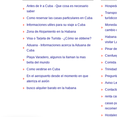
Antes de Ir a Cuba - Que cosa es necesario
Hospeda
saber
Transpor
Como reservar las casas particulares en Cuba
turístico
Informaciones utiles para su viaje a Cuba
Moneda 
cambio d
Zona de Alojamiento en la Habana
Habana B
Visa o Tarjeta de Turista - ¿Cómo se obtiene?
visitar 
Aduana - Informaciones acerca la Aduana de
Pinar de
Cuba
Cienfueg
Playa Varadero, algunos la llaman la mas
bella del mundo
Comida 
Como vestirse en Cuba
Trinidad
En el aeropuerto desde el momento en que
Pregunt
aterriza el avión
Aviso L
busco alquiler barato en la habana
Contact
renta c
casas pa
recome
Hostale