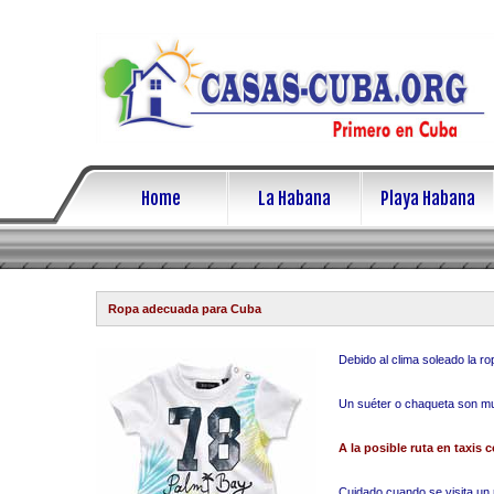
Home
La Habana
Playa Habana
Ropa adecuada para Cuba
Debido al clima soleado la r
Un suéter o chaqueta son muy
A la posible ruta en taxis
Cuidado cuando se visita un 