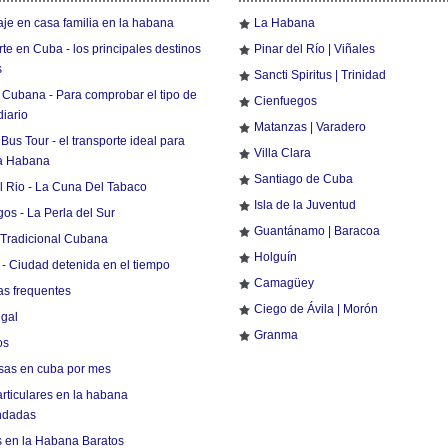
je en casa familia en la habana
La Habana
te en Cuba - los principales destinos
Pinar del Río | Viñales
s
Sancti Spiritus | Trinidad
Cubana - Para comprobar el tipo de
Cienfuegos
iario
Matanzas | Varadero
us Tour - el transporte ideal para
Villa Clara
La Habana
Santiago de Cuba
l Rio - La Cuna Del Tabaco
Isla de la Juventud
os - La Perla del Sur
Guantánamo | Baracoa
Tradicional Cubana
Holguín
 - Ciudad detenida en el tiempo
Camagüey
as frequentes
Ciego de Ávila | Morón
egal
Granma
os
asas en cuba por mes
rticulares en la habana
ndadas
s en la Habana Baratos