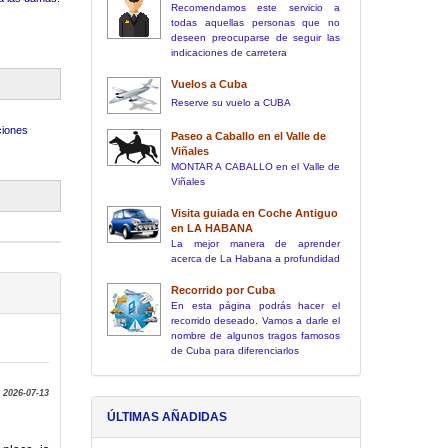
Recomendamos este servicio a
todas aquellas personas que no
deseen preocuparse de seguir las
indicaciones de carretera
Vuelos a Cuba
Reserve su vuelo a CUBA
ciones
Paseo a Caballo en el Valle de
Viñales
MONTAR A CABALLO en el Valle de
Viñales
Visita guiada en Coche Antiguo
en LA HABANA
La mejor manera de aprender
acerca de La Habana a profundidad
Recorrido por Cuba
En esta página podrás hacer el
recorrido deseado. Vamos a darle el
nombre de algunos tragos famosos
de Cuba para diferenciarlos
 2026-07-13
ÚLTIMAS AÑADIDAS