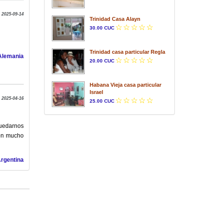
 2025-09-14
Trinidad Casa Alayn
30.00 CUC
Trinidad casa particular Regla
 Alemania
20.00 CUC
Habana Vieja casa particular
Israel
 2025-04-16
25.00 CUC
uedarnos
ron mucho
Argentina