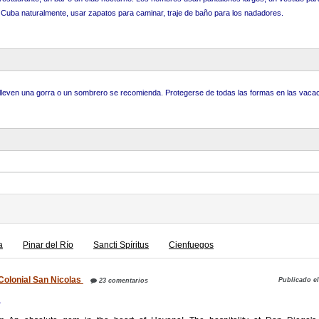
 Cuba naturalmente, usar zapatos para caminar, traje de baño para los nadadores.
so lleven una gorra o un sombrero se recomienda. Protegerse de todas las formas en las vaca
a
Pinar del Río
Sancti Spíritus
Cienfuegos
Colonial San Nicolas
Publicado el
23 comentarios
a