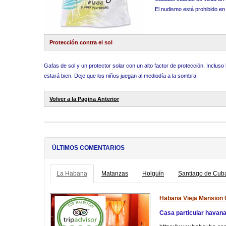
El nudismo está prohibido en
Protección contra el sol
Gafas de sol y un protector solar con un alto factor de protección. Inclu
estará bien. Deje que los niños juegan al mediodía a la sombra.
Volver a la Pagina Anterior
ÚLTIMOS COMENTARIOS
La Habana
Matanzas
Holguín
Santiago de Cub
Habana Vieja Mansion 
Casa particular havan