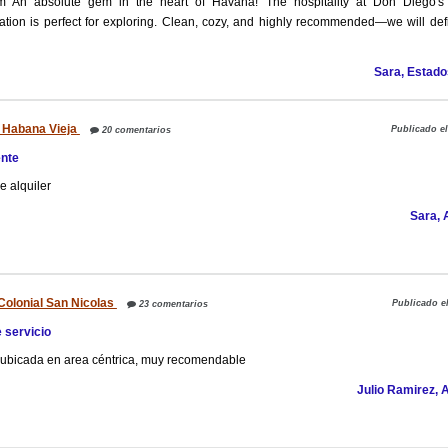
om An absolute gem in the heart of Havana! The hospitality at Don Diego's
tion is perfect for exploring. Clean, cozy, and highly recommended—we will defi
Sara, Estado
 Habana Vieja
Publicado el
20 comentarios
ente
 alquiler
Sara, 
Colonial San Nicolas
Publicado el
23 comentarios
 servicio
 ubicada en area céntrica, muy recomendable
Julio Ramirez, 