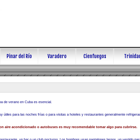
Pinar del Río
Varadero
Cienfuegos
Trinida
opa de verano en Cuba es esencial.
 útiles para las noches frías o para visitas a hoteles y restaurantes generalmente refrigera
 con aire acondicionado o autobuses es muy recomendable tomar algo para cubrirse.
restaurante, un bar o un club nocturno. Los hombres usan pantalones largos, un vestido pa