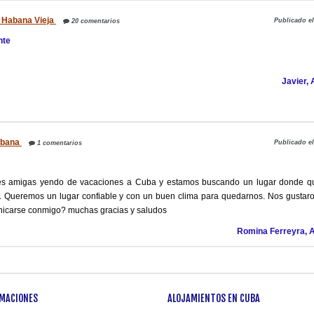
 Habana Vieja
Publicado el
20 comentarios
nte
Javier,
abana
Publicado el
1 comentarios
es amigas yendo de vacaciones a Cuba y estamos buscando un lugar donde q
a. Queremos un lugar confiable y con un buen clima para quedarnos. Nos gusta
unicarse conmigo? muchas gracias y saludos
Romina Ferreyra, 
MACIONES
ALOJAMIENTOS EN CUBA