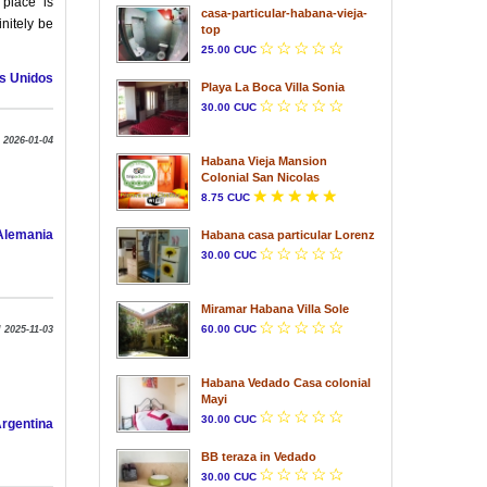
 place is
casa-particular-habana-vieja-
nitely be
top
25.00 CUC
s Unidos
Playa La Boca Villa Sonia
30.00 CUC
 2026-01-04
Habana Vieja Mansion
Colonial San Nicolas
8.75 CUC
Alemania
Habana casa particular Lorenz
30.00 CUC
Miramar Habana Villa Sole
60.00 CUC
 2025-11-03
Habana Vedado Casa colonial
Mayi
30.00 CUC
Argentina
BB teraza in Vedado
30.00 CUC