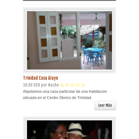
Playa Habana
Pinar del Río
Varadero
Cienfuegos
Trinidad
Trinidad Casa Alayn
Otras Ciudades
30.00 USD por Noche
Alquilamos una casa particular de una Habitacion
ubicada en el Centro Storico de Trinidad
Otros Servicios
Leer Más