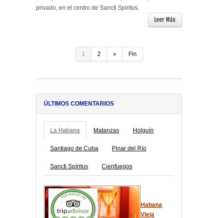
privado, en el centro de Sancti Spíritus.
Leer Más
1
2
»
Fin
ÚLTIMOS COMENTARIOS
La Habana
Matanzas
Holguín
Santiago de Cuba
Pinar del Río
Sancti Spíritus
Cienfuegos
Habana
Vieja