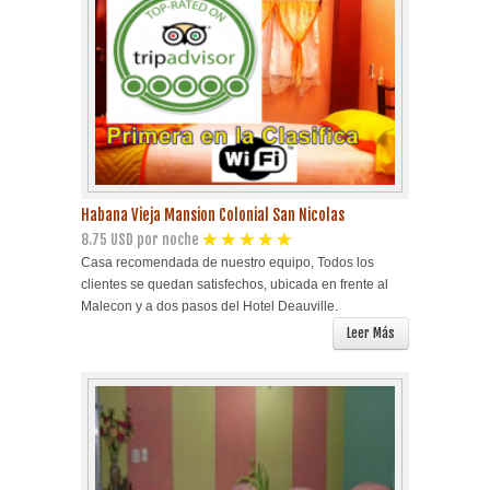
Playa Habana
Pinar del Río
Varadero
Cienfuegos
Habana Vieja Mansion Colonial San Nicolas
8.75 USD por noche
Trinidad
Casa recomendada de nuestro equipo, Todos los
clientes se quedan satisfechos, ubicada en frente al
Otras Ciudades
Malecon y a dos pasos del Hotel Deauville.
Leer Más
Otros Servicios