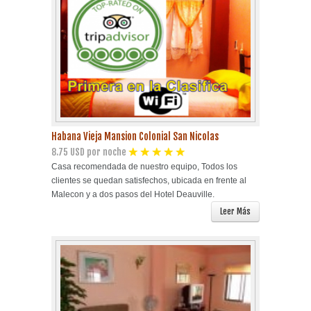
Playa Habana
Pinar del Río
Varadero
Cienfuegos
Habana Vieja Mansion Colonial San Nicolas
8.75 USD por noche
Trinidad
Casa recomendada de nuestro equipo, Todos los
clientes se quedan satisfechos, ubicada en frente al
Otras Ciudades
Malecon y a dos pasos del Hotel Deauville.
Leer Más
Otros Servicios