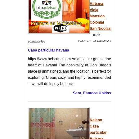
Habana
Vieja
Mansion
Colonial
San Nicolas
23
Publicado el 2026-07-13
comentarios
Casa particular havana
https://www.bebcuba.com An absolute gem in the
heart of Havana! The hospitality at Don Diego's
place is unmatched, and the location is perfect for
exploring. Clean, cozy, and highly recommended
—we will definitely be back
Sara, Estados Unidos
Nelson
Casa
particular
Habana